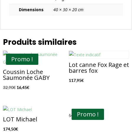
Dimensions
40 × 30 × 20 cm
Produits similaires
Promo !
Lot canne Fox Rage et
barres fox
Coussin Loche
Saumonée GABY
117,95
€
Le
Le
32,90
€
16,45
€
prix
prix
initial
actuel
était :
est :
Promo !
Le
Le
54,00
€
34,90
€
32,90€.
16,45€.
LOT Michael
prix
prix
174,50
€
initial
actuel