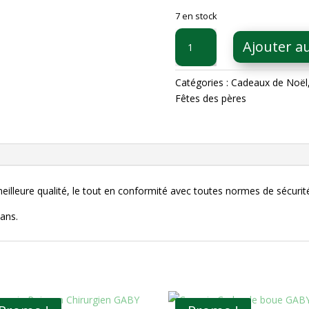
7 en stock
quantité
Ajouter a
de
Coussin
Loche
Catégories :
Cadeaux de Noël
Saumonée
Fêtes des pères
GABY
meilleure qualité, le tout en conformité avec toutes normes de sécuri
ans.