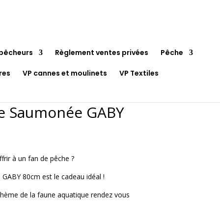
pêcheurs
Règlement ventes privées
Pêche
res
VP cannes et moulinets
VP Textiles
he Saumonée GABY
x
uel
ffrir à un fan de pêche ?
:
45€.
GABY 80cm est le cadeau idéal !
 thème de la faune aquatique rendez vous