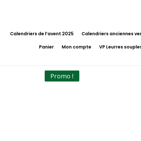
Calendriers de l’avent 2025
Calendriers anciennes ve
Panier
Mon compte
VP Leurres souple
Accueil
/
Maison & Décoration
/
Coussins
/ Co
Promo !