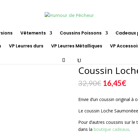
rsions
Vêtements
Coussins Poissons
Cadeaux 
s
VP Leurres durs
VP Leurres Métalliques
VP Accessoi
ussin Loche Saumonée GABY
Coussin Loc
Le
Le
32,90
€
16,45
€
prix
pri
initial
act
Envie d’un coussin original à o
était :
est 
32,90€.
16,
Le coussin Loche Saumonéee 
Pour d’autres coussins sur le
dans la
boutique cadeaux
.