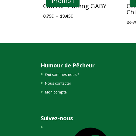
Promo !
Coussin Hareng GABY
Cou
Ch
Plage
8,75
€
–
13,45
€
26,9
de
prix :
8,75€
à
13,45€
Humour de Pêcheur
Qui sommes-nous ?
Nous contacter
Mon compte
Suivez-nous
Facebook