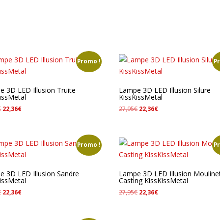
Promo !
P
 3D LED Illusion Truite
Lampe 3D LED Illusion Silure
issMetal
KissKissMetal
Le
Le
Le
Le
€
22,36
€
27,95
€
22,36
€
prix
prix
prix
prix
initial
actuel
initial
actuel
était :
est :
était :
est :
Promo !
P
27,95€.
22,36€.
27,95€.
22,36€.
 3D LED Illusion Sandre
Lampe 3D LED Illusion Mouline
issMetal
Casting KissKissMetal
Le
Le
Le
Le
€
22,36
€
27,95
€
22,36
€
prix
prix
prix
prix
initial
actuel
initial
actuel