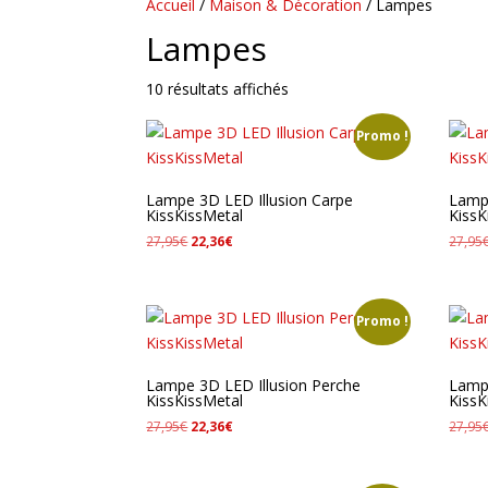
Accueil
/
Maison & Décoration
/ Lampes
Lampes
Trié
10 résultats affichés
par
Promo !
popularité
Lampe 3D LED Illusion Carpe
Lampe
KissKissMetal
KissK
Le
Le
27,95
€
22,36
€
27,95
prix
prix
initial
actuel
était :
est :
Promo !
27,95€.
22,36€.
Lampe 3D LED Illusion Perche
Lampe
KissKissMetal
KissK
Le
Le
27,95
€
22,36
€
27,95
prix
prix
initial
actuel