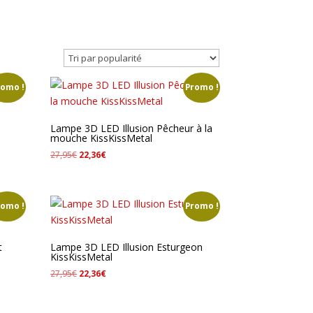
romo !
Promo !
Lampe 3D LED Illusion Pêcheur à la
mouche KissKissMetal
Le
Le
27,95
€
22,36
€
prix
prix
initial
actuel
était :
est :
romo !
Promo !
27,95€.
22,36€.
t
Lampe 3D LED Illusion Esturgeon
KissKissMetal
Le
Le
27,95
€
22,36
€
prix
prix
initial
actuel