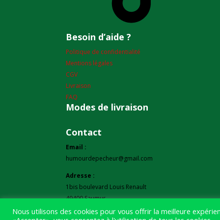
Besoin d’aide ?
Politique de confidentialité
Mentions légales
CGV
Livraison
FAQ
Modes de livraison
Contact
Email :
humourdepecheur@gmail.com
Adresse :
1bis boulevard Louis Renault
49400 Saumur
Nous utilisons des cookies pour vous offrir la meilleure expéri
Téléphone :
«Accepter», vous consentez à l'utilisation de tous les cookies.