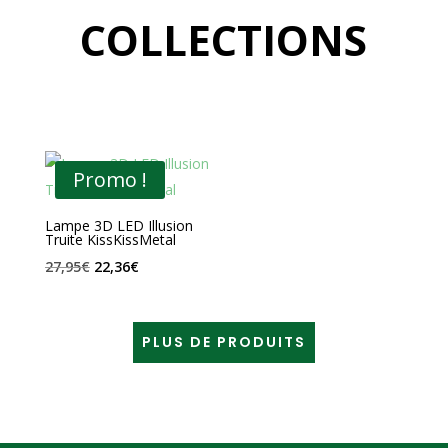
COLLECTIONS
Promo !
Lampe 3D LED Illusion
Truite KissKissMetal
Le
Le
27,95
€
22,36
€
prix
prix
initial
actuel
PLUS DE PRODUITS
était :
est :
27,95€.
22,36€.