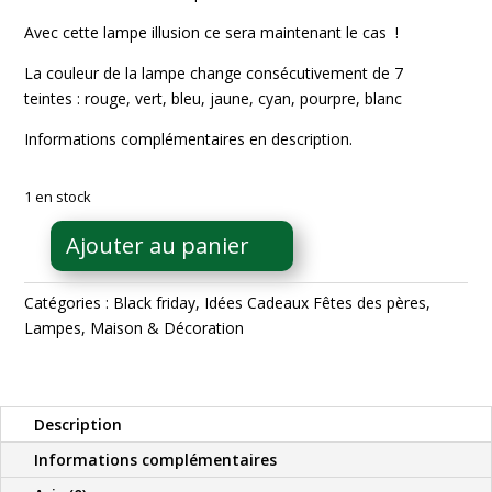
27,95€.
22,36€.
Avec cette lampe illusion ce sera maintenant le cas !
La couleur de la lampe change consécutivement de 7
teintes : rouge, vert, bleu, jaune, cyan, pourpre, blanc
Informations complémentaires en description.
1 en stock
Ajouter au panier
quantité
de
Catégories :
Black friday
,
Idées Cadeaux Fêtes des pères
,
Lampe
Lampes
,
Maison & Décoration
3D
LED
Illusion
Esturgeon
Description
KissKissMetal
Informations complémentaires