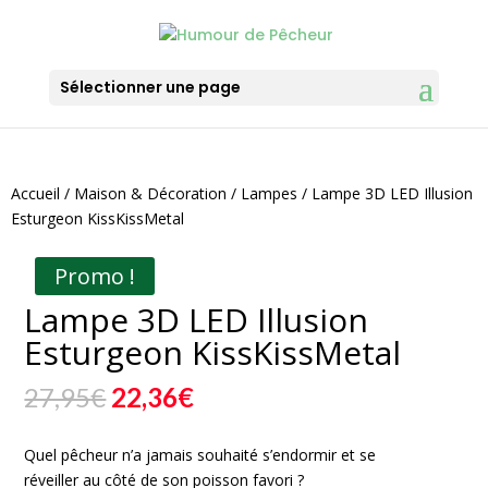
Sélectionner une page
Accueil
/
Maison & Décoration
/
Lampes
/ Lampe 3D LED Illusion
Esturgeon KissKissMetal
Promo !
Lampe 3D LED Illusion
Esturgeon KissKissMetal
Le
Le
27,95
€
22,36
€
prix
prix
initial
actuel
Quel pêcheur n’a jamais souhaité s’endormir et se
était :
est :
réveiller au côté de son poisson favori ?