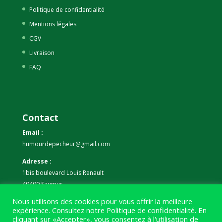
Politique de confidentialité
Mentions légales
CGV
Livraison
FAQ
Contact
Email :
humourdepecheur@gmail.com
Adresse :
1bis boulevard Louis Renault
49400 Saumur
Nous utilisons des cookies pour vous offrir la meilleure
Téléphone :
expérience. Consultez notre
Politique de confidentialité
. En
07 59 61 06 63
cliquant sur «Accepter», vous consentez à l'utilisation de