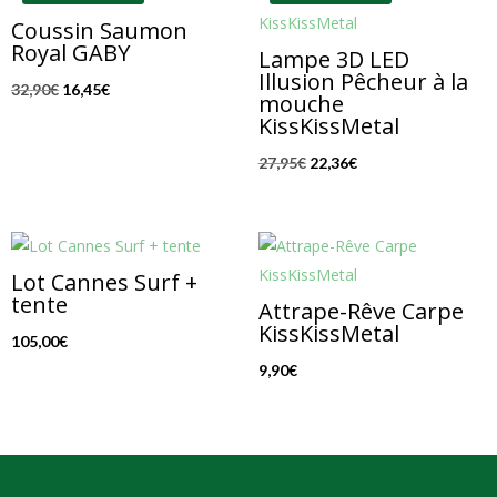
Coussin Saumon
Royal GABY
Lampe 3D LED
Illusion Pêcheur à la
Le
Le
32,90
€
16,45
€
mouche
prix
prix
KissKissMetal
initial
actuel
Le
Le
27,95
€
22,36
€
était :
est :
prix
prix
32,90€.
16,45€.
initial
actuel
était :
est :
27,95€.
22,36€.
Lot Cannes Surf +
tente
Attrape-Rêve Carpe
KissKissMetal
105,00
€
9,90
€