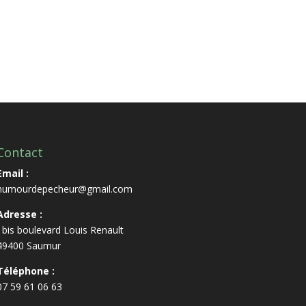
Contact
Email :
humourdepecheur@gmail.com
Adresse :
1bis boulevard Louis Renault
49400 Saumur
Téléphone :
07 59 61 06 63