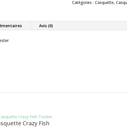
Daiwa
Catégories :
Casquette
,
Casqu
émentaires
Avis (0)
ester
squette Crazy Fish