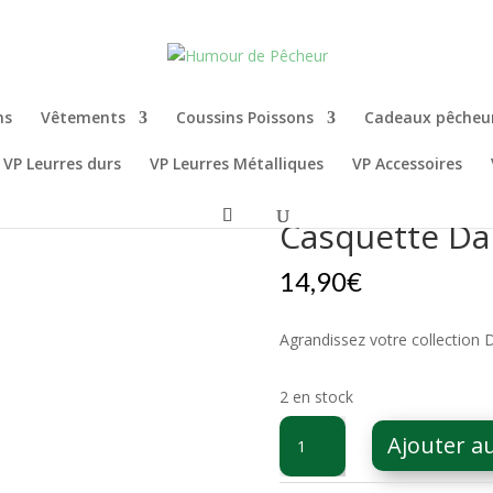
ns
Vêtements
Coussins Poissons
Cadeaux pêcheu
VP Leurres durs
VP Leurres Métalliques
VP Accessoires
Casquette Da
14,90
€
Agrandissez votre collection 
2 en stock
quantité
Ajouter a
de
Casquette