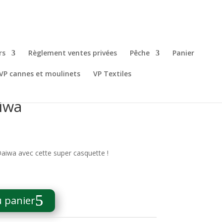
rs
Règlement ventes privées
Pêche
Panier
VP cannes et moulinets
VP Textiles
iwa
Daiwa avec cette super casquette !
u panier