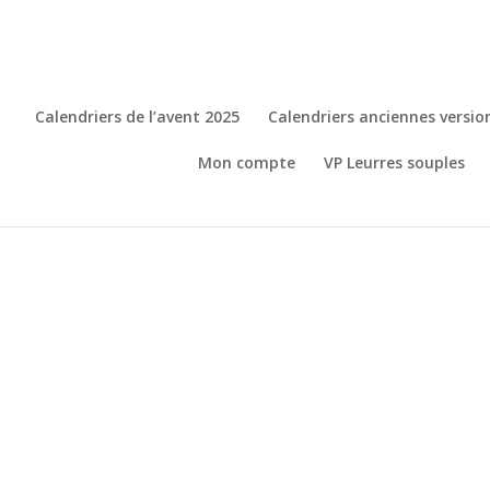
Calendriers de l’avent 2025
Calendriers anciennes versio
Mon compte
VP Leurres souples
Accueil
/
Casquette
/ Casquette Daiwa