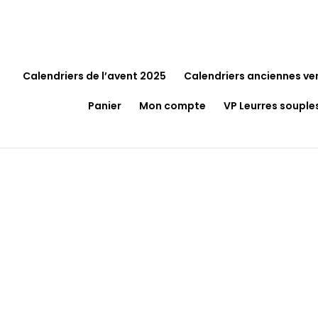
Calendriers de l’avent 2025
Calendriers anciennes ve
Panier
Mon compte
VP Leurres souple
Accueil
/
Pêche
/
Accessoires
/ Casquette Crazy