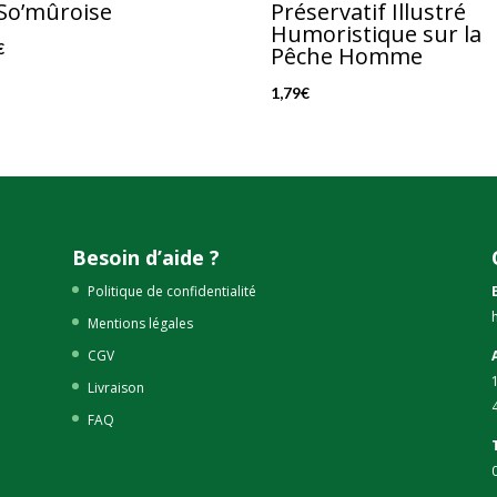
So’mûroise
Préservatif Illustré
Humoristique sur la
€
Pêche Homme
1,79
€
Besoin d’aide ?
Politique de confidentialité
Mentions légales
CGV
Livraison
FAQ