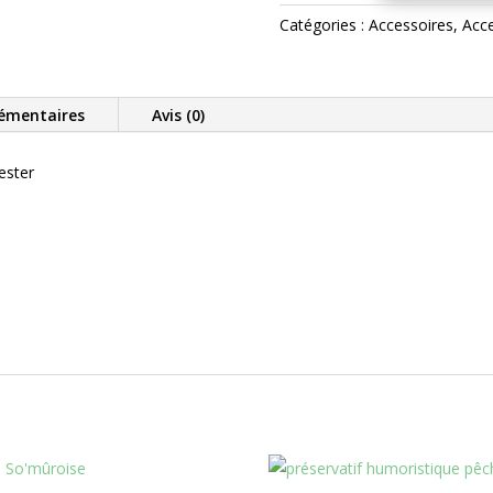
Crazy
Catégories :
Accessoires
,
Acc
Fish
Trucker
émentaires
Avis (0)
ester