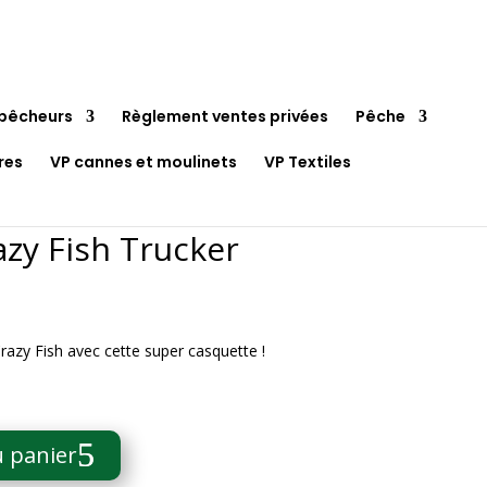
pêcheurs
Règlement ventes privées
Pêche
res
VP cannes et moulinets
VP Textiles
zy Fish Trucker
razy Fish avec cette super casquette !
u panier