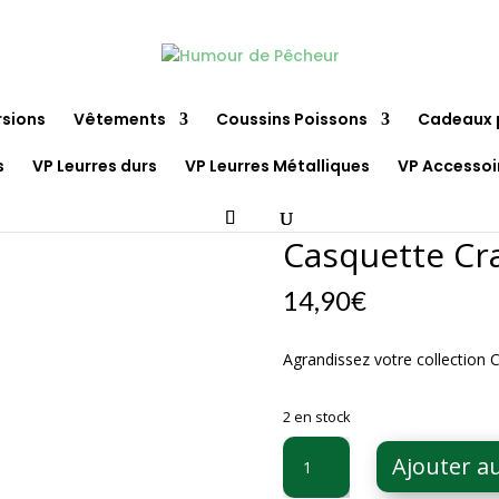
rsions
Vêtements
Coussins Poissons
Cadeaux 
s
VP Leurres durs
VP Leurres Métalliques
VP Accessoi
 Fish Trucker
Casquette Cra
14,90
€
Agrandissez votre collection C
2 en stock
quantité
Ajouter a
de
Casquette