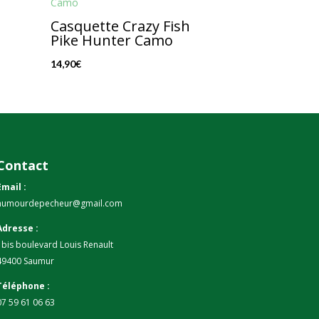
Casquette Crazy Fish
Pike Hunter Camo
14,90
€
Contact
Email :
humourdepecheur@gmail.com
Adresse :
1bis boulevard Louis Renault
49400 Saumur
Téléphone :
07 59 61 06 63