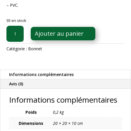
– PVC.
93 en stock
quantité
Ajouter au panier
de
Toise
Humour
Catégorie :
Bonnet
de
pêcheur
signée
Informations complémentaires
Mitch
Hell
Avis (0)
Informations complémentaires
Poids
0,2 kg
Dimensions
20 × 20 × 10 cm