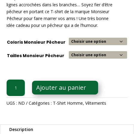
lignes accrochées dans les branches… Soyez fier d’être
pêcheur en portant ce T-shirt de la marque Monsieur
Pêcheur pour faire marrer vos amis ! Une très bonne
idée cadeau pour un pêcheur qui a de l’humour.
Coloris Monsieur Pêcheur
Tailles Monsieur Pêcheur
quantité
Ajouter au panier
de
T-
Shirt
UGS :
ND
Catégories :
T-Shirt Homme
,
Vêtements
C'est
pas
ce
Description
que