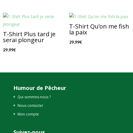
T-Shirt Qu’on me fish
la paix
T-Shirt Plus tard je
serai plongeur
29,99
€
29,99
€
Humour de Pêcheur
Qui sommes-nous ?
Nous contacter
Mon compte
Suivez-nous