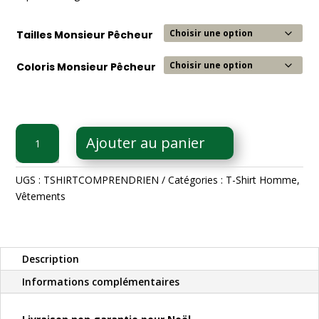
Tailles Monsieur Pêcheur
Coloris Monsieur Pêcheur
quantité
Ajouter au panier
de
T-
Shirt
UGS :
TSHIRTCOMPRENDRIEN
Catégories :
T-Shirt Homme
,
Je
Vêtements
ne
comprends
rien
Description
Informations complémentaires