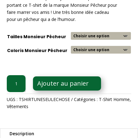
portant ce T-shirt de la marque Monsieur Pêcheur pour
faire marrer vos amis ! Une très bonne idée cadeau
pour un pêcheur qui a de l’humour.
Tailles Monsieur Pêcheur
Coloris Monsieur Pêcheur
quantité
Ajouter au panier
de
T-
Shirt
UGS :
TSHIRTUNESEULECHOSE
Catégories :
T-Shirt Homme
,
Il
Vêtements
n'y
a
qu'une
Description
seule