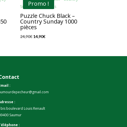
Promo !
Puzzle Chuck Black –
550
Country Sunday 1000
pièces
Le
Le
24,90
€
14,90
€
prix
prix
initial
actuel
était :
est :
24,90€.
14,90€.
Contact
Email :
humourdepecheur@gmail.com
Adresse :
1bis boulevard Louis Renault
49400 Saumur
Téléphone :