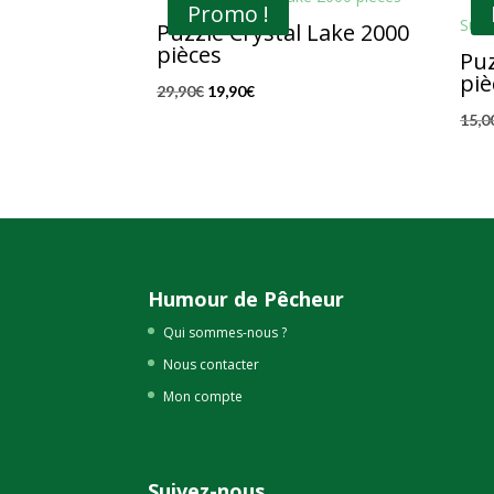
Promo !
Puzzle Crystal Lake 2000
pièces
Puz
piè
Le
Le
29,90
€
19,90
€
prix
prix
15,0
initial
actuel
était :
est :
29,90€.
19,90€.
Humour de Pêcheur
Qui sommes-nous ?
Nous contacter
Mon compte
Suivez-nous