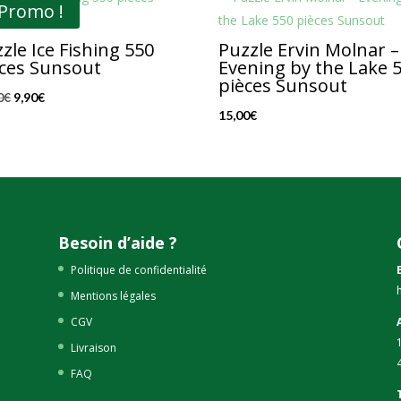
Promo !
zle Ice Fishing 550
Puzzle Ervin Molnar –
ces Sunsout
Evening by the Lake 
pièces Sunsout
Le
Le
0
€
9,90
€
15,00
€
prix
prix
initial
actuel
était :
est :
15,00€.
9,90€.
Besoin d’aide ?
Politique de confidentialité
Mentions légales
CGV
Livraison
FAQ