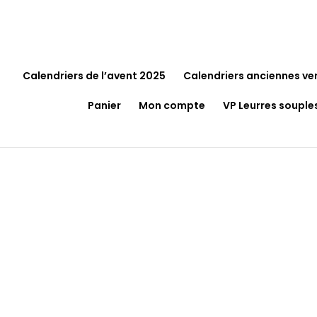
Calendriers de l’avent 2025
Calendriers anciennes ve
Panier
Mon compte
VP Leurres souple
Accueil
/
Jeux et Jouets
/
Puzzles
/ Puzzle Tom 