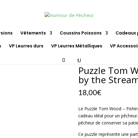
rsions
Vêtements
Coussins Poissons
Cadeaux 
s
VP Leurres durs
VP Leurres Métalliques
VP Accessoi
Wood – Fishing Down by the Stream 1000 pièces Sunsout
Puzzle Tom W
by the Strea
18,00
€
Le Puzzle Tom Wood – Fishin
cadeau idéal pour un pêcheur.
pêcheur de conserver sa patien
Ce puzzle représente une part