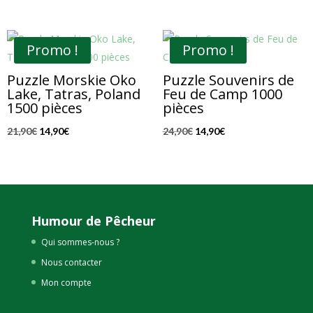
prix
prix
était :
est :
initial
actuel
15,90€.
12,90€.
était :
est :
Promo !
Promo !
22,00€.
13,90€.
Puzzle Morskie Oko
Puzzle Souvenirs de
Lake, Tatras, Poland
Feu de Camp 1000
1500 pièces
pièces
Le
Le
Le
Le
21,90
€
14,90
€
24,90
€
14,90
€
prix
prix
prix
prix
initial
actuel
initial
actuel
était :
est :
était :
est :
21,90€.
14,90€.
24,90€.
14,90€.
Humour de Pêcheur
Qui sommes-nous ?
Nous contacter
Mon compte