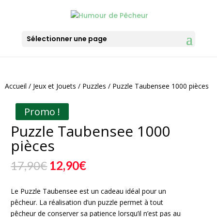
Sélectionner une page
Accueil
/
Jeux et Jouets
/
Puzzles
/ Puzzle Taubensee 1000 pièces
Promo !
Puzzle Taubensee 1000
pièces
Le
Le
17,90
€
12,90
€
prix
prix
initial
actuel
Le Puzzle Taubensee est un cadeau idéal pour un
était :
est :
pêcheur. La réalisation d’un puzzle permet à tout
17,90€.
12,90€.
pêcheur de conserver sa patience lorsqu’il n’est pas au