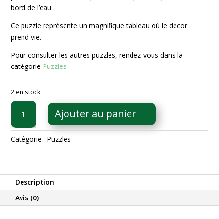
bord de l’eau.
Ce puzzle représente un magnifique tableau où le décor
prend vie.
Pour consulter les autres puzzles, rendez-vous dans la
catégorie
Puzzles
2 en stock
quantité
Ajouter au panier
de
Puzzle
Taubensee
Catégorie :
Puzzles
1000
pièces
Description
Avis (0)