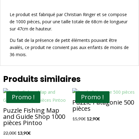
Le produit est fabriqué par Christian Ringer et se compose
de 1000 pièces, pour une taille totale de 68cm de longueur
sur 47cm de hauteur.
Du fait de la présence de petit éléments pouvant être
avalés, ce produit ne convient pas aux enfants de moins de
36 mois.
Produits similaires
Promo !
Promo !
Puzzle Patagonie 500
pièces
Puzzle Fishing Map
and Guide Shop 1000
Le
Le
15,90
€
12,90
€
pièces Pintoo
prix
prix
Le
Le
22,00
€
13,90
€
initial
actuel