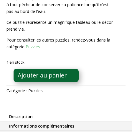
à tout pêcheur de conserver sa patience lorsqu’il n’est
pas au bord de l’eau.
Ce puzzle représente un magnifique tableau où le décor
prend vie.
Pour consulter les autres puzzles, rendez-vous dans la
catégorie
Puzzles
1 en stock
Ajouter au panier
quantité
de
Catégorie :
Puzzles
Puzzle
Marine
to
Life
Description
1000
pièces
Informations complémentaires