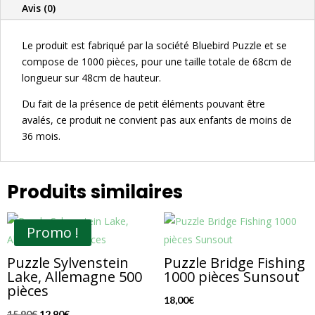
Bluebird
Avis (0)
Puzzle
Le produit est fabriqué par la société Bluebird Puzzle et se
compose de 1000 pièces, pour une taille totale de 68cm de
longueur sur 48cm de hauteur.
Du fait de la présence de petit éléments pouvant être
avalés, ce produit ne convient pas aux enfants de moins de
36 mois.
Produits similaires
Promo !
Puzzle Sylvenstein
Puzzle Bridge Fishing
Lake, Allemagne 500
1000 pièces Sunsout
pièces
18,00
€
Le
Le
15,90
€
12,90
€