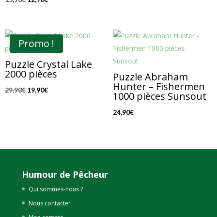
prix
prix
initial
actuel
était :
est :
Promo !
15,90€.
12,90€.
Puzzle Crystal Lake
2000 pièces
Puzzle Abraham
Hunter – Fishermen
Le
Le
29,90
€
19,90
€
1000 pièces Sunsout
prix
prix
24,90
€
initial
actuel
était :
est :
29,90€.
19,90€.
Humour de Pêcheur
Qui sommes-nous ?
Nous contacter