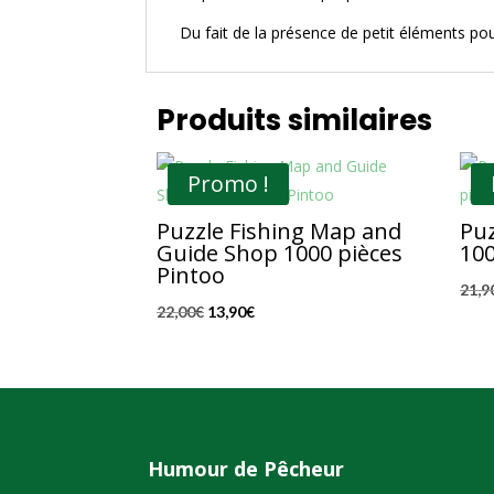
Du fait de la présence de petit éléments po
Produits similaires
Promo !
Puzzle Fishing Map and
Puz
Guide Shop 1000 pièces
100
Pintoo
21,9
Le
Le
22,00
€
13,90
€
prix
prix
initial
actuel
était :
est :
22,00€.
13,90€.
Humour de Pêcheur