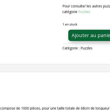
Pour consulter les autres puz
catégorie
Puzzles
1 en stock
Ajouter au pani
quantité
de
Catégorie :
Puzzles
Puzzle
Les
Dolomites,
Italie
1000
pièces
e compose de 1000 pièces, pour une taille totale de 68cm de longueu