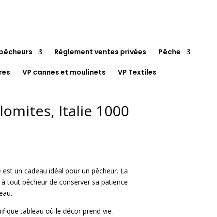
pêcheurs
Règlement ventes privées
Pêche
res
VP cannes et moulinets
VP Textiles
lomites, Italie 1000
x
uel
e est un cadeau idéal pour un pêcheur. La
:
t à tout pêcheur de conserver sa patience
90€.
’eau.
fique tableau où le décor prend vie.