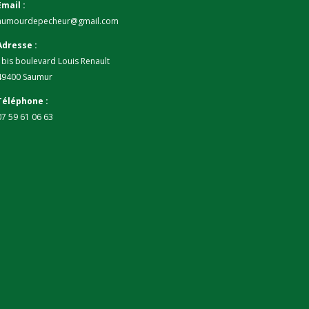
Email :
humourdepecheur@gmail.com
Adresse :
1bis boulevard Louis Renault
49400 Saumur
Téléphone :
07 59 61 06 63