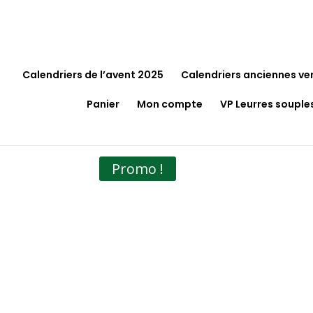
Calendriers de l’avent 2025
Calendriers anciennes ve
Panier
Mon compte
VP Leurres souple
Accueil
/
Jeux et Jouets
/
Puzzles
/ Puzzle Les D
Promo !