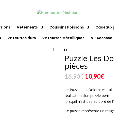
rsions
Vêtements
Coussins Poissons
Cadeaux 
s
VP Leurres durs
VP Leurres Métalliques
VP Accessoi
olomites, Italie 1000 pièces
Puzzle Les Do
pièces
Le
Le
16,90
€
10,90
€
prix
pri
initial
act
Le Puzzle Les Dolomites Itali
était :
est 
réalisation d’un puzzle perme
16,90€.
10,
lorsqu’il n’est pas au bord de l
Ce puzzle représente un magni