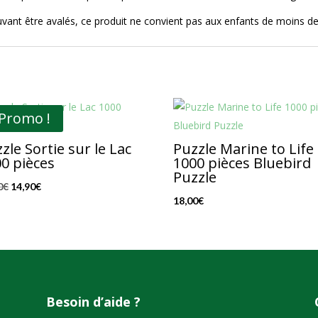
uvant être avalés, ce produit ne convient pas aux enfants de moins d
Promo !
zle Sortie sur le Lac
Puzzle Marine to Life
0 pièces
1000 pièces Bluebird
Puzzle
Le
Le
0
€
14,90
€
18,00
€
prix
prix
initial
actuel
était :
est :
21,90€.
14,90€.
Besoin d’aide ?