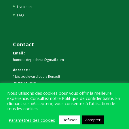
Livraison
FAQ
Contact
Email :
humourdepecheur@gmail.com
Adresse :
1bis boulevard Louis Renault
49400 Saumur
Nous utilisons des cookies pour vous offrir la meilleure
Téléphone :
expérience. Consultez notre
Politique de confidentialité
. En
07 59 61 06 63
cliquant sur «Accepter», vous consentez à l'utilisation de
tous les cookies.
Paramètres des cookies
Refuser
Accepter