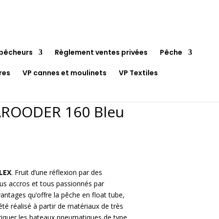
pêcheurs
Règlement ventes privées
Pêche
res
VP cannes et moulinets
VP Textiles
AROODER 160 Bleu
LLEX
. Fruit d’une réflexion par des
s accros et tous passionnés par
vantages qu’offre la pêche en float tube,
 réalisé à partir de matériaux de très
abriquer les bateaux pneumatiques de type