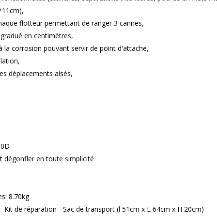
2*11cm),
haque flotteur permettant de ranger 3 cannes,
n gradué en centimètres,
 la corrosion pouvant servir de point d'attache,
lation,
des déplacements aisés,
00D
t dégonfler en toute simplicité
es: 8.70kg
 Kit de réparation - Sac de transport (l 51cm x L 64cm x H 20cm)