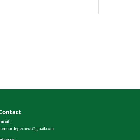
Contact
Email :
humourdepecheur@gmail.com
Adresse :