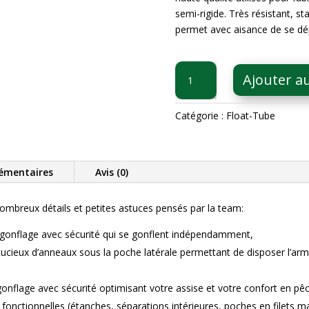
semi-rigide. Très résistant, st
permet avec aisance de se dé
quantité
Ajouter a
de
Float
Tube
Catégorie :
Float-Tube
BAROODER
160
Bleu
émentaires
Avis (0)
Marine
Illex
nombreux détails et petites astuces pensés par la team:
e gonflage avec sécurité qui se gonflent indépendamment,
ucieux d’anneaux sous la poche latérale permettant de disposer l’ar
gonflage avec sécurité optimisant votre assise et votre confort en pê
 fonctionnelles (étanches, séparations intérieures, poches en filets m