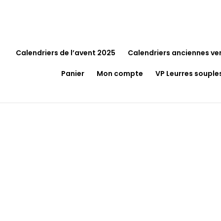
Calendriers de l’avent 2025
Calendriers anciennes ve
Panier
Mon compte
VP Leurres souple
Accueil
/
Pêche
/
Float-Tube
/ Float Tube BARO