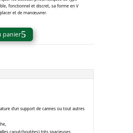
able, fonctionnel et discret, sa forme en V
placer et de manœuvrer.
u panier
mature d’un support de cannes ou tout autres
che,
ailles caoutchoutées) très spacieuses