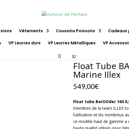
rsions
Vêtements
Coussins Poissons
Cadeaux 
s
VP Leurres durs
VP Leurres Métalliques
VP Accessoi
ODER 160 Bleu Marine Illex
Float Tube B
Marine Illex
549,00
€
Float tube BarOOder 160 I
membres de la team ILLEX tou
l’utilisation et les nombreux a
ce modèle haut de gamme a été
haute qualité utilisés pour f