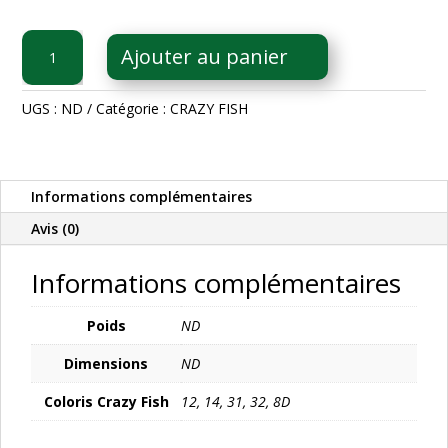
quantité
Ajouter au panier
de
CRAZY
FISH
UGS :
ND
Catégorie :
CRAZY FISH
NANO
MINNOW
1.1
Informations complémentaires
Avis (0)
Informations complémentaires
Poids
ND
Dimensions
ND
Coloris Crazy Fish
12, 14, 31, 32, 8D