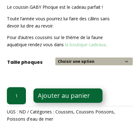
10,95€
à
Le coussin GABY Phoque est le cadeau parfait !
16,45€
Toute l’année vous pourrez lui faire des câlins sans
devoir lui dire au revoir.
Pour d’autres coussins sur le thème de la faune
aquatique rendez vous dans
la boutique cadeaux
.
Taille phoques
quantité
Ajouter au panier
de
Coussin
Phoque
UGS :
ND
Catégories :
Coussins
,
Coussins Poissons
,
Gaby
Poissons d'eau de mer