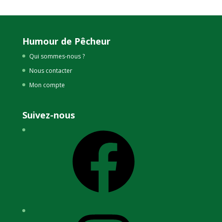
prix :
initial
actuel
8,95€
était :
est :
à
40,90€.
20,45€.
Humour de Pêcheur
13,45€
Qui sommes-nous ?
Nous contacter
Mon compte
Suivez-nous
Facebook
Instagram