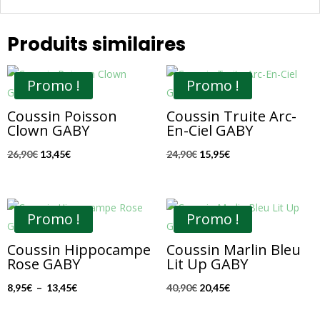
Produits similaires
Promo !
Promo !
Coussin Poisson
Coussin Truite Arc-
Clown GABY
En-Ciel GABY
Le
Le
Le
Le
26,90
€
13,45
€
24,90
€
15,95
€
prix
prix
prix
prix
initial
actuel
initial
actuel
était :
est :
était :
est :
Promo !
Promo !
26,90€.
13,45€.
24,90€.
15,95€.
Coussin Hippocampe
Coussin Marlin Bleu
Rose GABY
Lit Up GABY
Plage
Le
Le
8,95
€
–
13,45
€
40,90
€
20,45
€
de
prix
prix