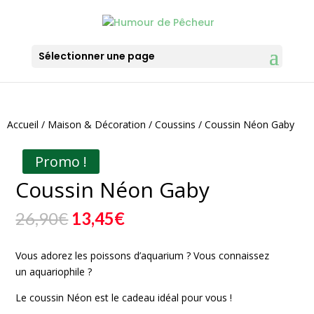
Sélectionner une page
Accueil
/
Maison & Décoration
/
Coussins
/ Coussin Néon Gaby
Promo !
Coussin Néon Gaby
Le
Le
26,90
€
13,45
€
prix
prix
initial
actuel
Vous adorez les poissons d’aquarium ? Vous connaissez
était :
est :
un aquariophile ?
26,90€.
13,45€.
Le coussin Néon est le cadeau idéal pour vous !