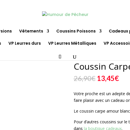
rsions
Vêtements
Coussins Poissons
Cadeaux 
s
VP Leurres durs
VP Leurres Métalliques
VP Accessoi
ssin Carpe Amour Blanc GABY
Coussin Carp
Le
Le
26,90
€
13,45
€
prix
pri
initial
act
Votre proche est un adepte de 
était :
est 
faire plaisir avec un cadeau ori
26,90€.
13,
Le coussin carpe amour blanc e
Pour d’autres coussins sur le
dans
la boutique cadeaux
.