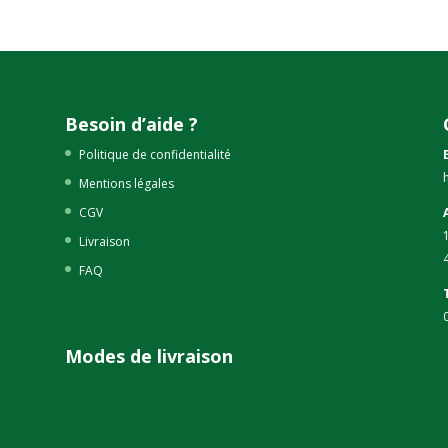
prix
prix
initial
actuel
initial
actuel
était :
est :
était :
est :
14,90€.
7,90€.
21,90€.
10,95€.
Besoin d’aide ?
Politique de confidentialité
Mentions légales
CGV
Livraison
FAQ
Modes de livraison