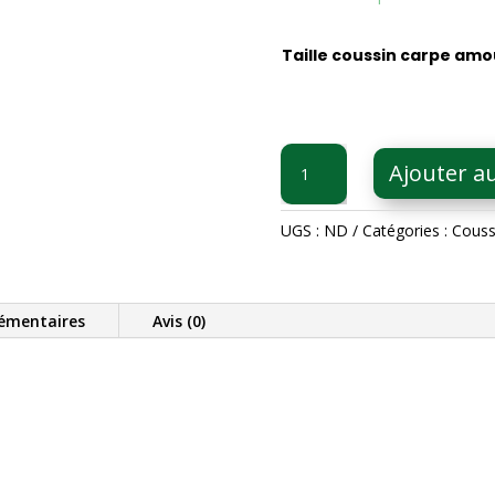
Taille coussin carpe amo
quantité
Ajouter a
de
Coussin
Carpe
UGS :
ND
Catégories :
Couss
Amour
Blanc
GABY
émentaires
Avis (0)