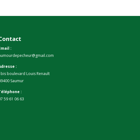
prix
prix
initial
actuel
était :
est :
26,90€.
13,45€.
Contact
Email :
humourdepecheur@gmail.com
Adresse :
1bis boulevard Louis Renault
49400 Saumur
Téléphone :
07 59 61 06 63