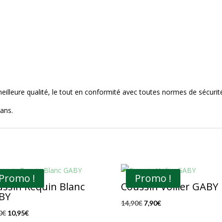
meilleure qualité, le tout en conformité avec toutes normes de sécuri
ans.
Promo !
Promo !
ssin Requin Blanc
Coussin Voilier GABY
BY
Le
Le
14,90
€
7,90
€
Le
Le
0
€
10,95
€
prix
prix