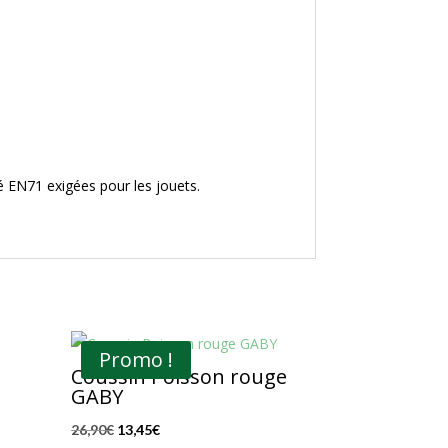
té EN71 exigées pour les jouets.
Promo !
Coussin Poisson rouge
GABY
Le
Le
26,90
€
13,45
€