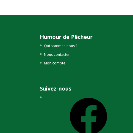
prix
prix
initial
actuel
était :
est :
26,90€.
13,45€.
Humour de Pêcheur
Qui sommes-nous ?
Nous contacter
Mon compte
Suivez-nous
Facebook