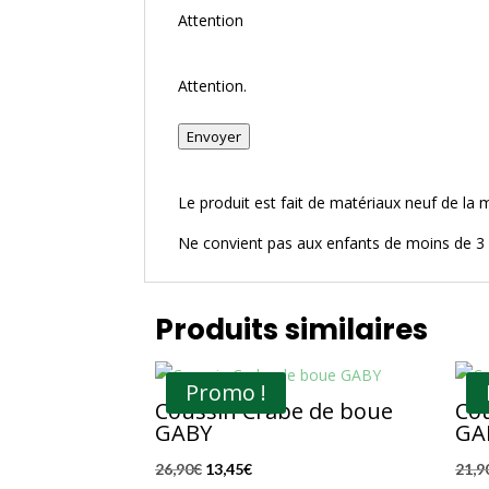
Attention
Attention.
Envoyer
Le produit est fait de matériaux neuf de la 
Ne convient pas aux enfants de moins de 3 
Produits similaires
Promo !
Coussin Crabe de boue
Cou
GABY
GA
Le
Le
26,90
€
13,45
€
21,9