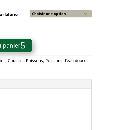
ur blanc
u panier
ins
,
Coussins Poissons
,
Poissons d'eau douce