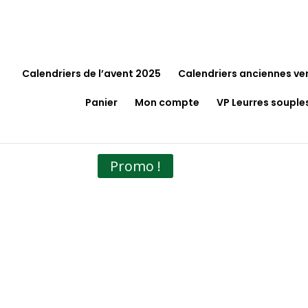
Calendriers de l’avent 2025
Calendriers anciennes ve
Panier
Mon compte
VP Leurres souple
Accueil
/
Maison & Décoration
/
Coussins
/ Cou
Promo !