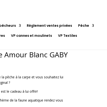
pêcheurs
Règlement ventes privées
Pêche
res
VP cannes et moulinets
VP Textiles
e Amour Blanc GABY
x
uel
la pêche à la carpe et vous souhaitez lui
:
ginal ?
45€.
st le cadeau à lui offrir!
 thème de la faune aquatique rendez vous