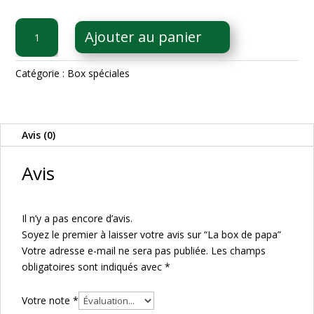
quantité
Ajouter au panier
de
La
box
Catégorie :
Box spéciales
de
papa
Avis (0)
Avis
Il n’y a pas encore d’avis.
Soyez le premier à laisser votre avis sur “La box de papa”
Votre adresse e-mail ne sera pas publiée.
Les champs
obligatoires sont indiqués avec
*
Votre note
*