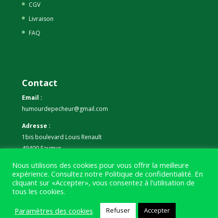
CGV
Livraison
FAQ
Contact
Email :
humourdepecheur@gmail.com
Adresse :
1bis boulevard Louis Renault
49400 Saumur
Nous utilisons des cookies pour vous offrir la meilleure
Téléphone :
expérience. Consultez notre
Politique de confidentialité
. En
07 59 61 06 63
cliquant sur «Accepter», vous consentez à l'utilisation de
tous les cookies.
Paramètres des cookies
Refuser
Accepter