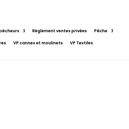
pêcheurs
Règlement ventes privées
Pêche
res
VP cannes et moulinets
VP Textiles