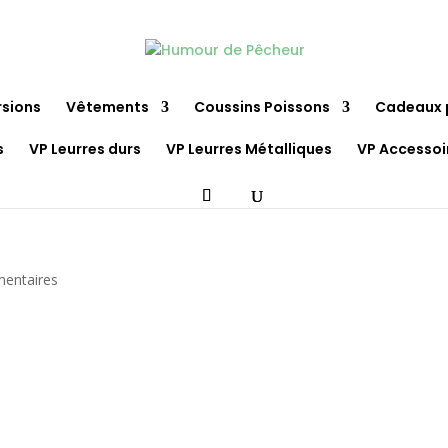
rsions
Vêtements
Coussins Poissons
Cadeaux 
s
VP Leurres durs
VP Leurres Métalliques
VP Accessoi
entaires