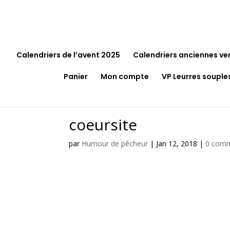
Calendriers de l’avent 2025
Calendriers anciennes ve
Panier
Mon compte
VP Leurres souple
coeursite
par
Humour de pêcheur
|
Jan 12, 2018
|
0 comm