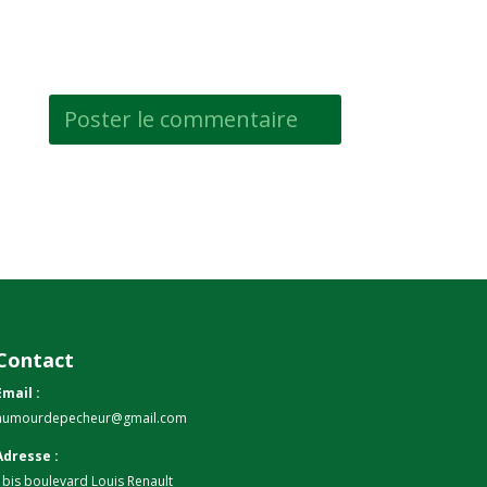
Contact
Email :
humourdepecheur@gmail.com
Adresse :
1bis boulevard Louis Renault