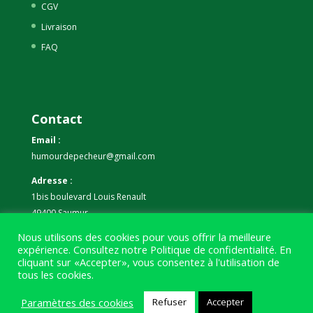
CGV
Livraison
FAQ
Contact
Email :
humourdepecheur@gmail.com
Adresse :
1bis boulevard Louis Renault
49400 Saumur
Nous utilisons des cookies pour vous offrir la meilleure
Téléphone :
expérience. Consultez notre
Politique de confidentialité
. En
07 59 61 06 63
cliquant sur «Accepter», vous consentez à l'utilisation de
tous les cookies.
Paramètres des cookies
Refuser
Accepter