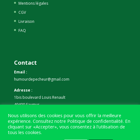
Mentions légales
CGV
Livraison
FAQ
Contact
Email :
humourdepecheur@gmail.com
Adresse :
1bis boulevard Louis Renault
49400 Saumur
Nous utilisons des cookies pour vous offrir la meilleure
Téléphone :
expérience. Consultez notre
Politique de confidentialité
. En
07 59 61 06 63
cliquant sur «Accepter», vous consentez à l'utilisation de
tous les cookies.