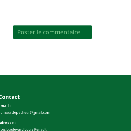
Contact
Email :
humourdepecheur@gmail.com
Adresse :
1bis boulevard Louis Renault