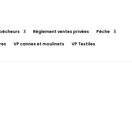
pêcheurs
Règlement ventes privées
Pêche
res
VP cannes et moulinets
VP Textiles