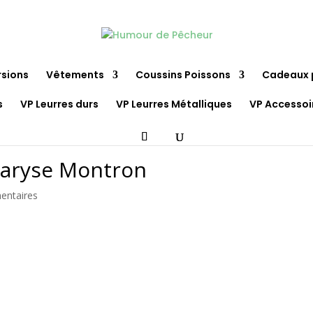
rsions
Vêtements
Coussins Poissons
Cadeaux 
s
VP Leurres durs
VP Leurres Métalliques
VP Accessoi
 Maryse Montron
entaires