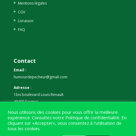
Mentions légales
CGV
Livraison
FAQ
Contact
Email :
humourdepecheur@gmail.com
Adresse :
1bis boulevard Louis Renault
49400 Saumur
Nous utilisons des cookies pour vous offrir la meilleure
Téléphone :
expérience. Consultez notre
Politique de confidentialité
. En
07 59 61 06 63
cliquant sur «Accepter», vous consentez à l'utilisation de
tous les cookies.