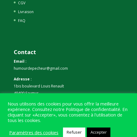
CGV
Livraison
FAQ
Contact
Email :
humourdepecheur@gmail.com
Adresse :
1bis boulevard Louis Renault
49400 Saumur
Nous utilisons des cookies pour vous offrir la meilleure
Téléphone :
expérience. Consultez notre
Politique de confidentialité
. En
07 59 61 06 63
cliquant sur «Accepter», vous consentez à l'utilisation de
tous les cookies.
Paramètres des cookies
Refuser
Accepter