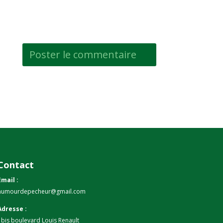
Contact
Email :
humourdepecheur@gmail.com
Adresse :
1bis boulevard Louis Renault