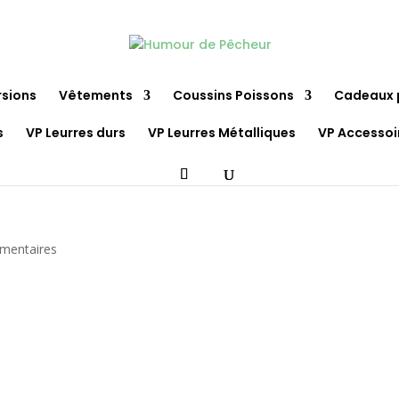
rsions
Vêtements
Coussins Poissons
Cadeaux 
s
VP Leurres durs
VP Leurres Métalliques
VP Accessoi
mentaires