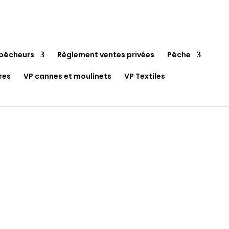
pêcheurs
Règlement ventes privées
Pêche
res
VP cannes et moulinets
VP Textiles