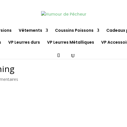
rsions
Vêtements
Coussins Poissons
Cadeaux 
s
VP Leurres durs
VP Leurres Métalliques
VP Accessoi
ning
mentaires