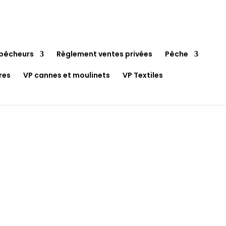
pêcheurs
Règlement ventes privées
Pêche
res
VP cannes et moulinets
VP Textiles