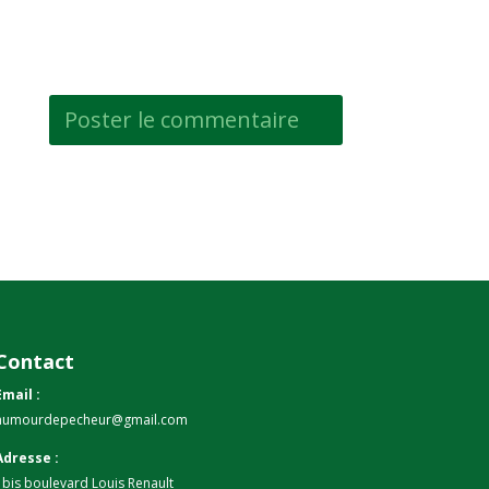
Contact
Email :
humourdepecheur@gmail.com
Adresse :
1bis boulevard Louis Renault