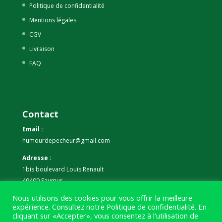
Politique de confidentialité
Mentions légales
CGV
Livraison
FAQ
Contact
Email :
humourdepecheur@gmail.com
Adresse :
1bis boulevard Louis Renault
49400 Saumur
Nous utilisons des cookies pour vous offrir la meilleure
Téléphone :
expérience. Consultez notre
Politique de confidentialité
. En
07 59 61 06 63
cliquant sur «Accepter», vous consentez à l'utilisation de