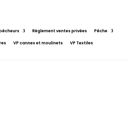
pêcheurs
Règlement ventes privées
Pêche
res
VP cannes et moulinets
VP Textiles