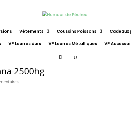
rsions
Vêtements
Coussins Poissons
Cadeaux 
s
VP Leurres durs
VP Leurres Métalliques
VP Accessoi
eana-2500hg
mentaires