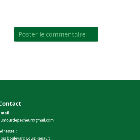
Contact
Email :
humourdepecheur@gmail.com
Adresse :
1bis boulevard Louis Renault