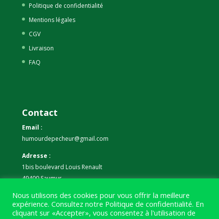
Politique de confidentialité
Mentions légales
CGV
Livraison
FAQ
Contact
Email :
humourdepecheur@gmail.com
Adresse :
1bis boulevard Louis Renault
49400 Saumur
Nous utilisons des cookies pour vous offrir la meilleure
Téléphone :
expérience. Consultez notre
Politique de confidentialité
. En
07 59 61 06 63
cliquant sur «Accepter», vous consentez à l'utilisation de