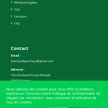
Mentions légales
CGV
Livraison
FAQ
Contact
Email :
humourdepecheur@gmail.com
Adresse :
1bis boulevard Louis Renault
49400 Saumur
Nous utilisons des cookies pour vous offrir la meilleure
Téléphone :
expérience. Consultez notre
Politique de confidentialité
. En
07 59 61 06 63
cliquant sur «Accepter», vous consentez à l'utilisation de
tous les cookies.