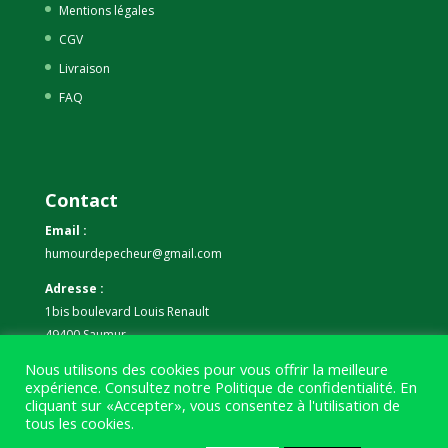
Mentions légales
CGV
Livraison
FAQ
Contact
Email :
humourdepecheur@gmail.com
Adresse :
1bis boulevard Louis Renault
49400 Saumur
Nous utilisons des cookies pour vous offrir la meilleure
Téléphone :
expérience. Consultez notre
Politique de confidentialité
. En
07 59 61 06 63
cliquant sur «Accepter», vous consentez à l'utilisation de
tous les cookies.