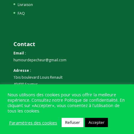
Livraison
FAQ
Contact
Email :
humourdepecheur@gmail.com
Adresse :
1bis boulevard Louis Renault
49400 Saumur
Nous utilisons des cookies pour vous offrir la meilleure
Téléphone :
expérience. Consultez notre
Politique de confidentialité
. En
07 59 61 06 63
cliquant sur «Accepter», vous consentez à l'utilisation de
tous les cookies.
Paramètres des cookies
Refuser
Accepter