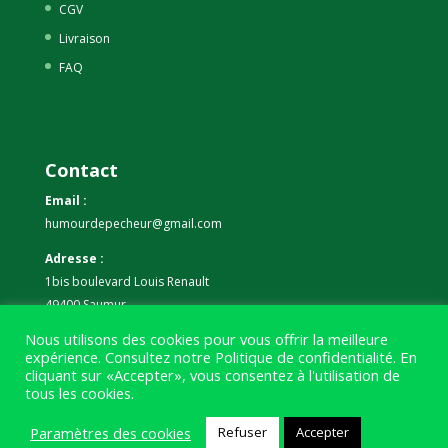
CGV
Livraison
FAQ
Contact
Email :
humourdepecheur@gmail.com
Adresse :
1bis boulevard Louis Renault
49400 Saumur
Nous utilisons des cookies pour vous offrir la meilleure
Téléphone :
expérience. Consultez notre
Politique de confidentialité
. En
07 59 61 06 63
cliquant sur «Accepter», vous consentez à l'utilisation de
tous les cookies.
Paramètres des cookies
Refuser
Accepter