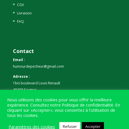
CGV
Livraison
FAQ
Contact
Email :
humourdepecheur@gmail.com
Adresse :
1bis boulevard Louis Renault
49400 Saumur
Nous utilisons des cookies pour vous offrir la meilleure
Téléphone :
expérience. Consultez notre
Politique de confidentialité
. En
07 59 61 06 63
cliquant sur «Accepter», vous consentez à l'utilisation de
tous les cookies.
Paramètres des cookies
Refuser
Accepter