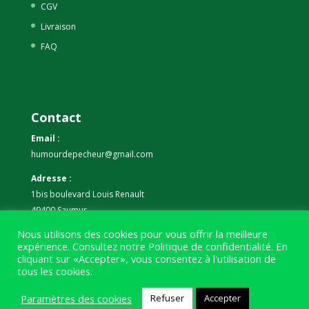
CGV
Livraison
FAQ
Contact
Email :
humourdepecheur@gmail.com
Adresse :
1bis boulevard Louis Renault
49400 Saumur
Nous utilisons des cookies pour vous offrir la meilleure
Téléphone :
expérience. Consultez notre
Politique de confidentialité
. En
07 59 61 06 63
cliquant sur «Accepter», vous consentez à l'utilisation de
tous les cookies.
Paramètres des cookies
Refuser
Accepter