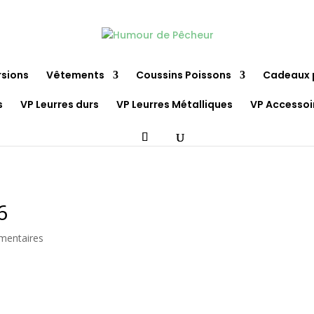
rsions
Vêtements
Coussins Poissons
Cadeaux 
s
VP Leurres durs
VP Leurres Métalliques
VP Accessoi
6
mentaires