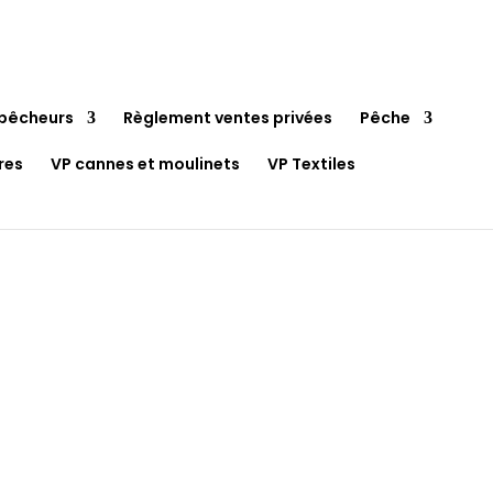
pêcheurs
Règlement ventes privées
Pêche
res
VP cannes et moulinets
VP Textiles