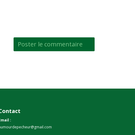
Contact
Email :
humourdepecheur@gmail.com