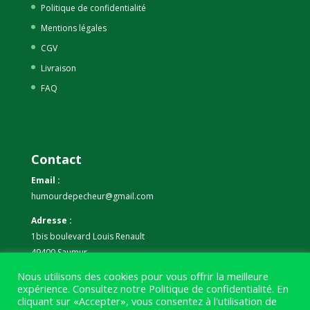
Politique de confidentialité
Mentions légales
CGV
Livraison
FAQ
Contact
Email :
humourdepecheur@gmail.com
Adresse :
1bis boulevard Louis Renault
49400 Saumur
Nous utilisons des cookies pour vous offrir la meilleure
Téléphone :
expérience. Consultez notre
Politique de confidentialité
. En
07 59 61 06 63
cliquant sur «Accepter», vous consentez à l'utilisation de