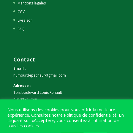
Mentions légales
CGV
Livraison
FAQ
Contact
Email :
humourdepecheur@gmail.com
Adresse :
1bis boulevard Louis Renault
49400 Saumur
Nous utilisons des cookies pour vous offrir la meilleure
Téléphone :
expérience. Consultez notre
Politique de confidentialité
. En
07 59 61 06 63
cliquant sur «Accepter», vous consentez à l'utilisation de
tous les cookies.