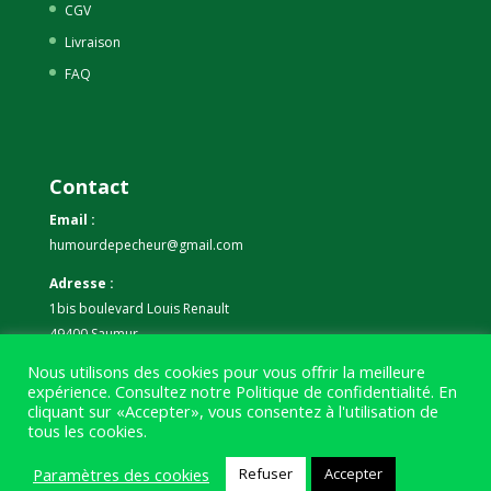
CGV
Livraison
FAQ
Contact
Email :
humourdepecheur@gmail.com
Adresse :
1bis boulevard Louis Renault
49400 Saumur
Nous utilisons des cookies pour vous offrir la meilleure
Téléphone :
expérience. Consultez notre
Politique de confidentialité
. En
07 59 61 06 63
cliquant sur «Accepter», vous consentez à l'utilisation de
tous les cookies.
Paramètres des cookies
Refuser
Accepter