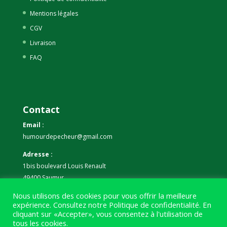
Mentions légales
CGV
Livraison
FAQ
Contact
Email :
humourdepecheur@gmail.com
Adresse :
1bis boulevard Louis Renault
49400 Saumur
Nous utilisons des cookies pour vous offrir la meilleure
Téléphone :
expérience. Consultez notre
Politique de confidentialité
. En
07 59 61 06 63
cliquant sur «Accepter», vous consentez à l'utilisation de
tous les cookies.