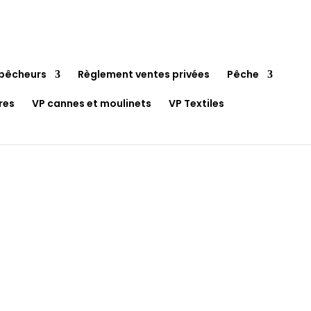
pêcheurs
Règlement ventes privées
Pêche
res
VP cannes et moulinets
VP Textiles