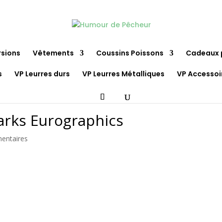
rsions
Vêtements
Coussins Poissons
Cadeaux 
s
VP Leurres durs
VP Leurres Métalliques
VP Accessoi
arks Eurographics
entaires