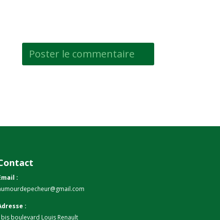
Contact
Email :
humourdepecheur@gmail.com
Adresse :
1bis boulevard Louis Renault