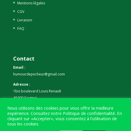
Mentions légales
CGV
Livraison
FAQ
Contact
Email :
humourdepecheur@gmail.com
Adresse :
1bis boulevard Louis Renault
49400 Saumur
Nous utilisons des cookies pour vous offrir la meilleure
Téléphone :
expérience. Consultez notre
Politique de confidentialité
. En
07 59 61 06 63
cliquant sur «Accepter», vous consentez à l'utilisation de
tous les cookies.