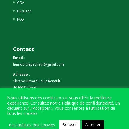
CGV
Livraison
FAQ
Contact
Email :
humourdepecheur@gmail.com
Adresse :
1bis boulevard Louis Renault
49400 Saumur
Nous utilisons des cookies pour vous offrir la meilleure
Téléphone :
expérience. Consultez notre
Politique de confidentialité
. En
07 59 61 06 63
cliquant sur «Accepter», vous consentez à l'utilisation de
tous les cookies.
Paramètres des cookies
Refuser
Accepter