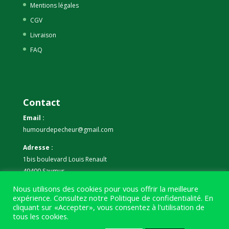
Mentions légales
CGV
Livraison
FAQ
Contact
Email :
humourdepecheur@gmail.com
Adresse :
1bis boulevard Louis Renault
49400 Saumur
Nous utilisons des cookies pour vous offrir la meilleure
Téléphone :
expérience. Consultez notre
Politique de confidentialité
. En
07 59 61 06 63
cliquant sur «Accepter», vous consentez à l'utilisation de
tous les cookies.