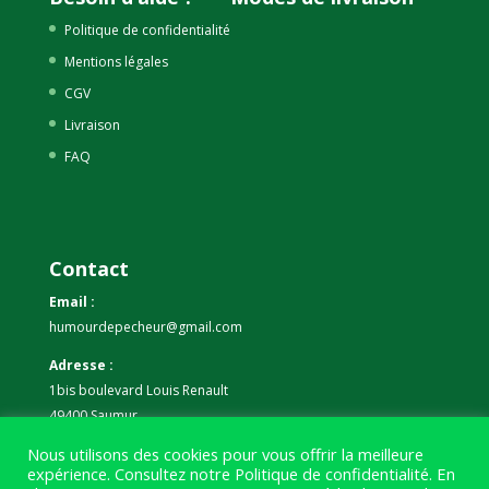
Politique de confidentialité
Mentions légales
CGV
Livraison
FAQ
Contact
Email :
humourdepecheur@gmail.com
Adresse :
1bis boulevard Louis Renault
49400 Saumur
Nous utilisons des cookies pour vous offrir la meilleure
Téléphone :
expérience. Consultez notre
Politique de confidentialité
. En
07 59 61 06 63